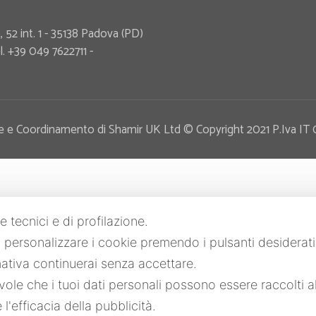
 52 int. 1 - 35138 Padova (PD)
. +39 049 7622711 -
rezione e Coordinamento di Shamir UK Ltd © Copyright 2021 P.Iva 
e tecnici e di profilazione.
 o personalizzare i cookie premendo i pulsanti desiderat
tiva continuerai senza accettare.
le che i tuoi dati personali possono essere raccolti a
l'efficacia della pubblicità.