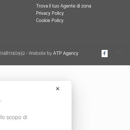
Trova il tuo Agente di zona
Privacy Policy
Cookie Policy
IT 01481740932 - Website by
ATP Agency
✕
i.
llo scopo di