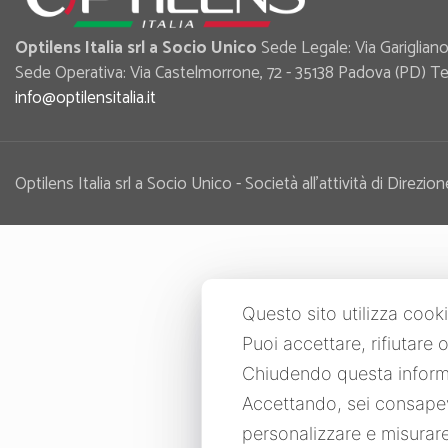
Optilens Italia srl a Socio Unico
Sede Legale: Via Garigliano,
Sede Operativa: Via Castelmorrone, 72 - 35138 Padova (PD) Tel
info@optilensitalia.it
Optilens Italia srl a Socio Unico - Società all’attività di Di
Questo sito utilizza cooki
Puoi accettare, rifiutare
Chiudendo questa informa
Accettando, sei consapevo
personalizzare e misurare 