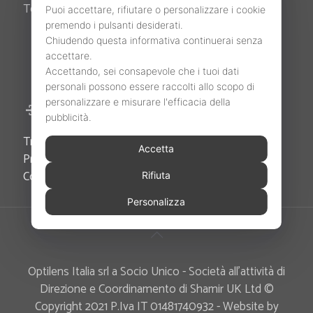
Tel. +39 049 7622711 -
info@optilensitalia.it
Puoi accettare, rifiutare o personalizzare i cookie
premendo i pulsanti desiderati.
Chiudendo questa informativa continuerai senza
accettare.
Accettando, sei consapevole che i tuoi dati
personali possono essere raccolti allo scopo di
personalizzare e misurare l'efficacia della
Area Riservata
pubblicità.
Trova il tuo Agente di zona
Accetta
Privacy Policy
Cookie Policy
Rifiuta
Personalizza
Optilens Italia srl a Socio Unico - Società all’attività di
Direzione e Coordinamento di Shamir UK Ltd ©
Copyright 2021 P.Iva IT 01481740932 - Website by