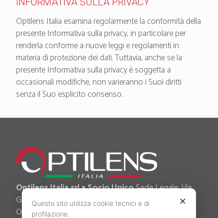
INFORMATIVA SULLA PRIVACY
Optilens Italia esamina regolarmente la conformità della
presente Informativa sulla privacy, in particolare per
renderla conforme a nuove leggi e regolamenti in
materia di protezione dei dati. Tuttavia, anche se la
presente Informativa sulla privacy è soggetta a
occasionali modifiche, non varieranno i Suoi diritti
senza il Suo esplicito consenso.
Optilens Italia srl a Socio Unico
Sede Legale: Via
Garigliano, 52 int. 1 - 35138 Padova (PD) Sede
✕
Questo sito utilizza cookie tecnici e di
Operativa: Via Castelmorrone, 72 - 35138 Padova (PD)
profilazione.