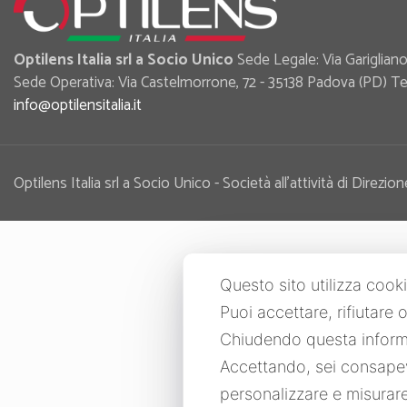
Optilens Italia srl a Socio Unico
Sede Legale: Via Garigliano,
Sede Operativa: Via Castelmorrone, 72 - 35138 Padova (PD) Tel
info@optilensitalia.it
Optilens Italia srl a Socio Unico - Società all’attività di Di
Questo sito utilizza cooki
Puoi accettare, rifiutare
Chiudendo questa informa
Accettando, sei consapevo
personalizzare e misurare 