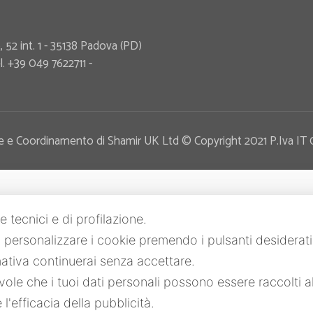
 52 int. 1 - 35138 Padova (PD)
. +39 049 7622711 -
rezione e Coordinamento di Shamir UK Ltd © Copyright 2021 P.Iva 
e tecnici e di profilazione.
 o personalizzare i cookie premendo i pulsanti desiderat
tiva continuerai senza accettare.
le che i tuoi dati personali possono essere raccolti a
l'efficacia della pubblicità.