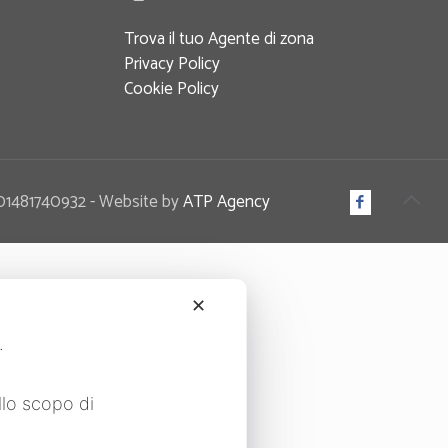
Trova il tuo Agente di zona
Privacy Policy
Cookie Policy
IT 01481740932 - Website by
ATP Agency
✕
i.
llo scopo di