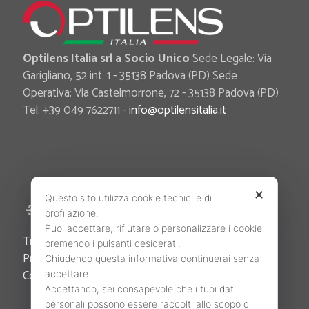
Optilens Italia srl a Socio Unico
Sede Legale: Via
Garigliano, 52 int. 1 - 35138 Padova (PD) Sede
Operativa: Via Castelmorrone, 72 - 35138 Padova (PD)
Tel. +39 049 7622711 -
info@optilensitalia.it
✕
Questo sito utilizza cookie tecnici e di
Area Riservata
profilazione.
Puoi accettare, rifiutare o personalizzare i cookie
Trova il tuo Agente di zona
premendo i pulsanti desiderati.
Privacy Policy
Chiudendo questa informativa continuerai senza
Cookie Policy
accettare.
Accettando, sei consapevole che i tuoi dati
personali possono essere raccolti allo scopo di