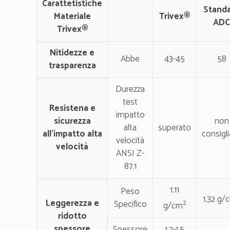
Carattetistiche
Stand
Materiale
Trivex®
AD
Trivex®
Nitidezze e
Abbe
43-45
58
trasparenza
Durezza
test
Resistena e
impatto
sicurezza
non
alta
superato
all'impatto alta
consigl
velocità
velocità
ANSI Z-
87.1
1.11
Peso
1.32 g/
Leggerezza e
Specifico
2
g/cm
ridotto
spessore
Spessore
1.2-1.5