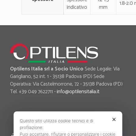
1.8-2.0
indicativo
mm
Optilens Italia srl a Socio Unico
Sede Legale: Via
Garigliano, 52 int. 1 - 35138 Padova (PD) Sede
Operativa: Via Castelmorrone, 72 - 35138 Padova (PD)
Tel. +39 049 7622711 -
info@optilensitalia.it
✕
Questo sito utilizza cookie tecnici e di
profilazione.
Puoi accettare, rifiutare o personalizzare i cookie
Area Riservata