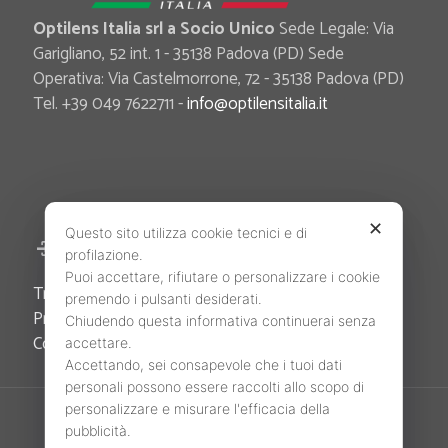
Optilens Italia srl a Socio Unico
Sede Legale: Via
Garigliano, 52 int. 1 - 35138 Padova (PD) Sede
Operativa: Via Castelmorrone, 72 - 35138 Padova (PD)
Tel. +39 049 7622711 -
info@optilensitalia.it
✕
Questo sito utilizza cookie tecnici e di
Area Riservata
profilazione.
Puoi accettare, rifiutare o personalizzare i cookie
Trova il tuo Agente di zona
premendo i pulsanti desiderati.
Privacy Policy
Chiudendo questa informativa continuerai senza
Cookie Policy
accettare.
Accettando, sei consapevole che i tuoi dati
personali possono essere raccolti allo scopo di
personalizzare e misurare l'efficacia della
pubblicità.