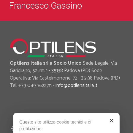
Francesco Gassino
Optilens Italia srl a Socio Unico
Sede Legale: Via
Garigliano, 52 int. 1 - 35138 Padova (PD) Sede
Operativa: Via Castelmorrone, 72 - 35138 Padova (PD)
Tel. +39 049 7622711 -
info@optilensitalia.it
✕
Questo sito utilizza cookie tecnici e di
Area Riservata
profilazione.