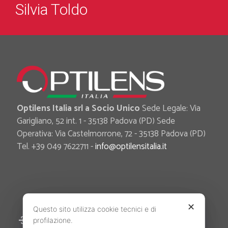
Silvia Toldo
Optilens Italia srl a Socio Unico
Sede Legale: Via
Garigliano, 52 int. 1 - 35138 Padova (PD) Sede
Operativa: Via Castelmorrone, 72 - 35138 Padova (PD)
Tel. +39 049 7622711 -
info@optilensitalia.it
✕
Questo sito utilizza cookie tecnici e di
Area Riservata
profilazione.